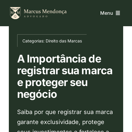
Ir
para
Menu
o
conteúdo
Home
Categorias:
Direito das Marcas
Quem Sou
A Importância de
registrar sua marca
Serviços
e proteger seu
negócio
Blog
Saiba por que registrar sua marca
Contato
garante exclusividade, protege
seus investimentos e fortalece a