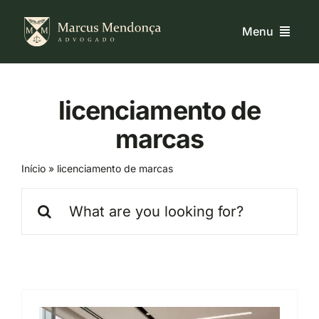
Ir
para
Menu
o
conteúdo
Home
licenciamento de
marcas
Quem Sou
Início
»
licenciamento de marcas
Serviços
Buscar
resultados
Blog
para:
Contato